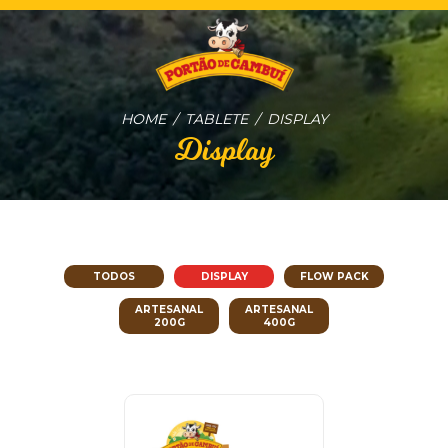
HOME
TABLETE
DISPLAY
Display
TODOS
DISPLAY
FLOW PACK
ARTESANAL
ARTESANAL
200G
400G