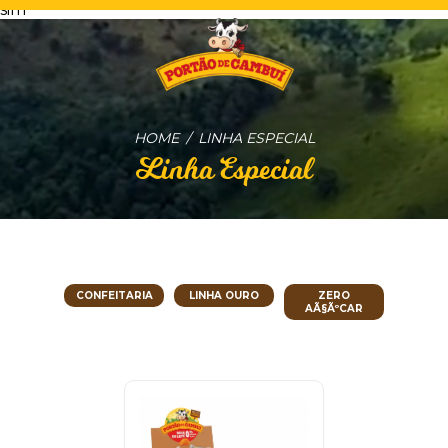
sim
HOME
LINHA ESPECIAL
Linha Especial
CONFEITARIA
LINHA OURO
ZERO
AÃ§ÃºCAR