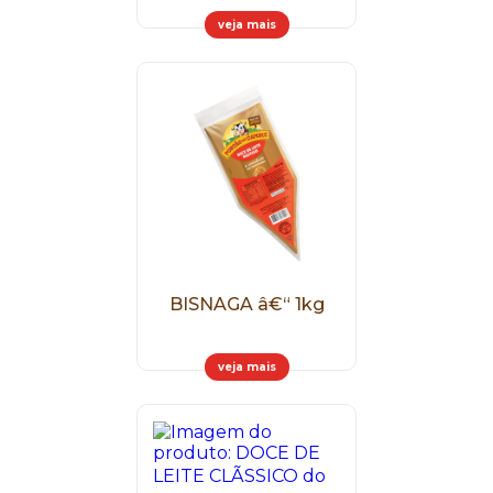
veja mais
BISNAGA â€“ 1kg
veja mais