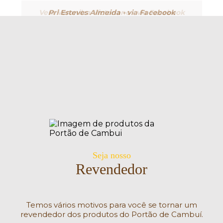
Vera Veronilza Victoriano - via Facebook
Pri Esteves Almeida - via Facebook
Esse doce é maravilhoso e é o melhor que já
Sou Confeiteira e amo esse doce, já tem o
ponto de bico maravilhoso. Simplesmente o
experimentei em toda minha vida na
confeitaria. Olha que já são mais de 25 anos na
melhor!!!
área.
Seja nosso
Revendedor
Temos vários motivos para você se tornar um
revendedor dos produtos do Portão de Cambuí.